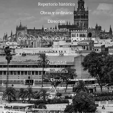
Repertorio histórico
Obras y ordinario
Dirección
Componentes
Concurso de Fotografía #SuenaCigarreras
Otras
Actuaciones
Actualidad
Hemeroteca
Tienda
Podcast
Contacto
Contacto