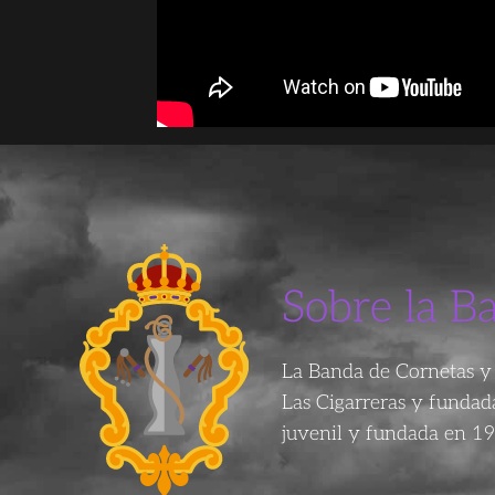
Sobre la B
La Banda de Cornetas y 
Las Cigarreras y funda
juvenil y fundada en 19