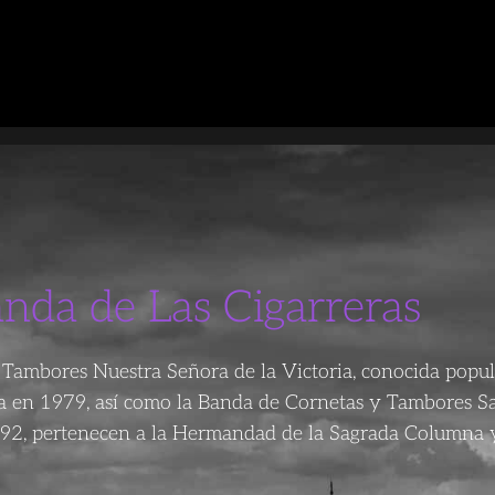
anda de Las Cigarreras
Tambores Nuestra Señora de la Victoria, conocida popu
da en 1979, así como la Banda de Cornetas y Tambores S
92, pertenecen a la Hermandad de la Sagrada Columna y