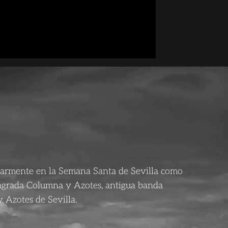
larmente en la Semana Santa de Sevilla como
agrada Columna y Azotes, antigua banda
 Azotes de Sevilla.