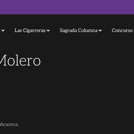
s
Las Cigarreras
Sagrada Columna
Concurso 
Molero
n Aracena.