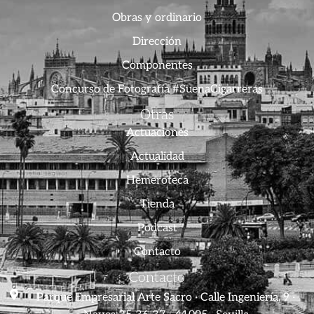
Obras y ordinario
Dirección
Componentes
Concurso de Fotografía #SuenaCigarreras
Otras
Actuaciones
Actualidad
Hemeroteca
Tienda
Podcast
Contacto
Contacto
Parque Empresarial Arte Sacro · Calle Ingeniería, 9 ·