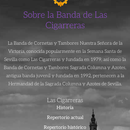
Sobre la Banda de Las
Cigarreras
La Banda de Cornetas y Tambores Nuestra Señora de la
Victoria, conocida popularmente en la Semana Santa de
Sevilla como Las Cigarreras y fundada en 1979, así como la
Banda de Cornetas y Tambores Sagrada Columna y Azotes,
antigua banda juvenil y fundada en 1992, pertenecen a la
Hermandad de la Sagrada Columna y Azotes de Sevilla.
Las Cigarreras
Historia
Repertorio actual
Repertorio histórico