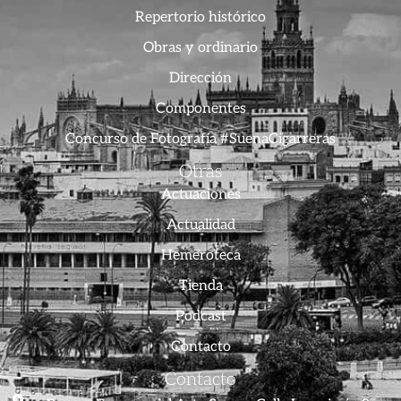
Repertorio histórico
Obras y ordinario
Dirección
Componentes
Concurso de Fotografía #SuenaCigarreras
Otras
Actuaciones
Actualidad
Hemeroteca
Tienda
Podcast
Contacto
Contacto