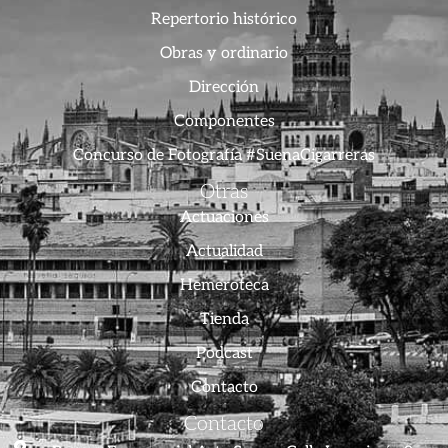
Repertorio histórico
Obras y ordinario
Dirección
Componentes
Concurso de Fotografía #SuenaCigarreras
Otras
Actuaciones
Actualidad
Hemeroteca
Tienda
Podcast
Contacto
Contacto