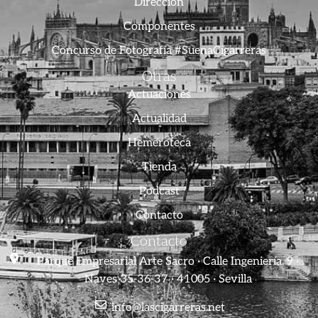
Dirección
Componentes
Concurso de Fotografía #SuenaCigarreras
Otras
Actuaciones
Actualidad
Hemeroteca
Tienda
Podcast
Contacto
Contacto
Parque Empresarial Arte Sacro · Calle Ingeniería, 9 ·
Naves 35-36-37 · 41005 · Sevilla
info@lascigarreras.net