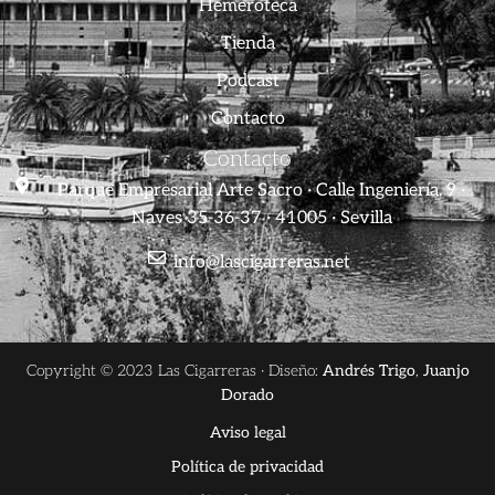
Hemeroteca
Tienda
Podcast
Contacto
Contacto
Parque Empresarial Arte Sacro · Calle Ingeniería, 9 ·
Naves 35-36-37 · 41005 · Sevilla
info@lascigarreras.net
Copyright © 2023 Las Cigarreras · Diseño:
Andrés Trigo
,
Juanjo
Dorado
Aviso legal
Política de privacidad