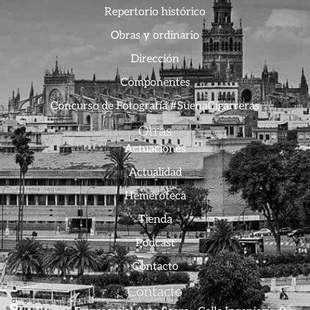
Repertorio histórico
Obras y ordinario
Dirección
Componentes
Concurso de Fotografía #SuenaCigarreras
Otras
Actuaciones
Actualidad
Hemeroteca
Tienda
Podcast
Contacto
Contacto