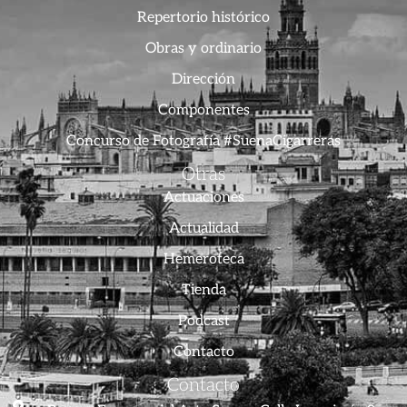
Repertorio histórico
Obras y ordinario
Dirección
Componentes
Concurso de Fotografía #SuenaCigarreras
Otras
Actuaciones
Actualidad
Hemeroteca
Tienda
Podcast
Contacto
Contacto