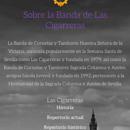
Sobre la Banda de Las
Cigarreras
La Banda de Cornetas y Tambores Nuestra Señora de la
Victoria, conocida popularmente en la Semana Santa de
Sevilla como Las Cigarreras y fundada en 1979, así como la
Banda de Cornetas y Tambores Sagrada Columna y Azotes,
antigua banda juvenil y fundada en 1992, pertenecen a la
Hermandad de la Sagrada Columna y Azotes de Sevilla.
Las Cigarreras
Historia
Repertorio actual
Repertorio histórico