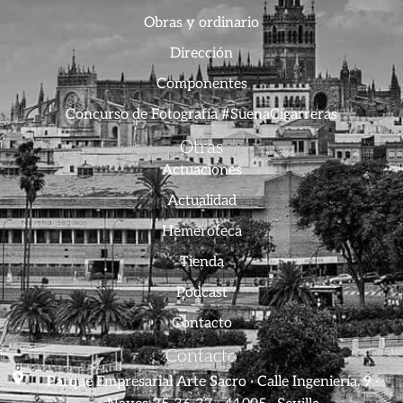
Obras y ordinario
Dirección
Componentes
Concurso de Fotografía #SuenaCigarreras
Otras
Actuaciones
Actualidad
Hemeroteca
Tienda
Podcast
Contacto
Contacto
Parque Empresarial Arte Sacro · Calle Ingeniería, 9 ·