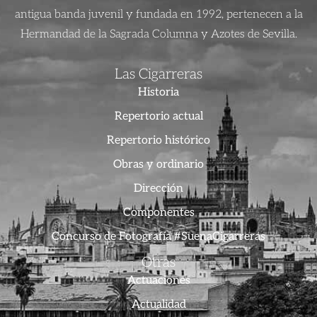
antigua banda juvenil y fundada en 1992, pertenecen a la
Hermandad de la Sagrada Columna y Azotes de Sevilla.
Las Cigarreras
Historia
Repertorio actual
Repertorio histórico
Obras y ordinario
Dirección
Componentes
Concurso de Fotografía #SuenaCigarreras
Otras
Actuaciones
Actualidad