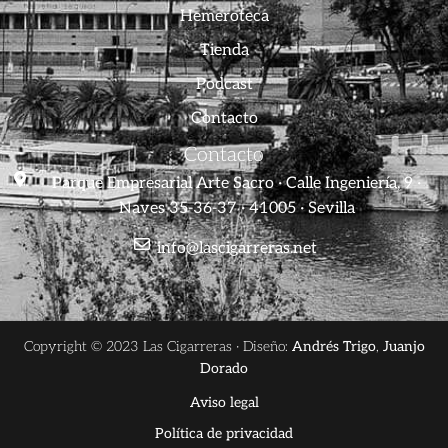
Hemeroteca
Tienda
Podcast
Contacto
Contacto
Parque Empresarial Arte Sacro · Calle Ingeniería, 9 ·
Naves 35-36-37 · 41005 · Sevilla
info@lascigarreras.net
Copyright © 2023 Las Cigarreras · Diseño:
Andrés Trigo
,
Juanjo
Dorado
Aviso legal
Política de privacidad