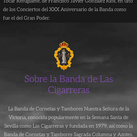
Tocar Refúgiame, de Francisco Javier González Ríos, en uno
de los Conciertos del XXX Aniversario de la Banda como
fue el del Gran Poder.
Sobre la Banda de Las
Cigarreras
La Banda de Cornetas y Tambores Nuestra Señora de la
Victoria, conocida popularmente en la Semana Santa de
Sevilla como Las Cigarreras y fundada en 1979, así como la
Banda de Cornetas y Tambores Sagrada Columna y Azotes,