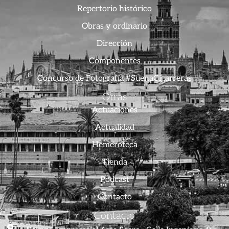
Repertorio histórico
Obras y ordinario
Dirección
Componentes
Concurso de Fotografía #SuenaCigarreras
Otras
Actuaciones
Actualidad
Hemeroteca
Tienda
Podcast
Contacto
Contacto