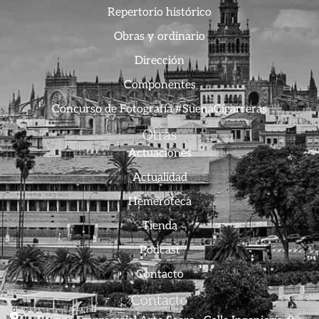
Repertorio histórico
Obras y ordinario
Dirección
Componentes
Concurso de Fotografía #SuenaCigarreras
Otras
Actuaciones
Actualidad
Hemeroteca
Tienda
Podcast
Contacto
Contacto