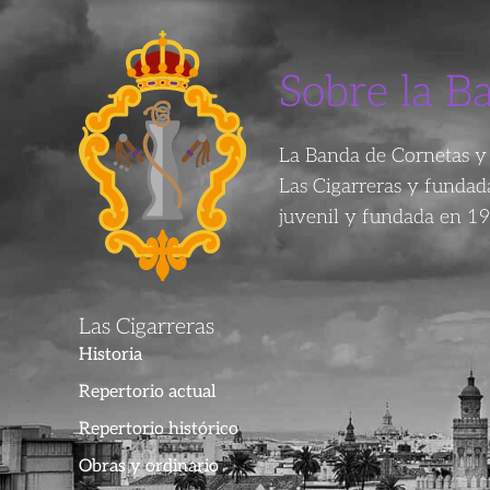
Sobre la B
La Banda de Cornetas y 
Las Cigarreras y funda
juvenil y fundada en 19
Las Cigarreras
Historia
Repertorio actual
Repertorio histórico
Obras y ordinario