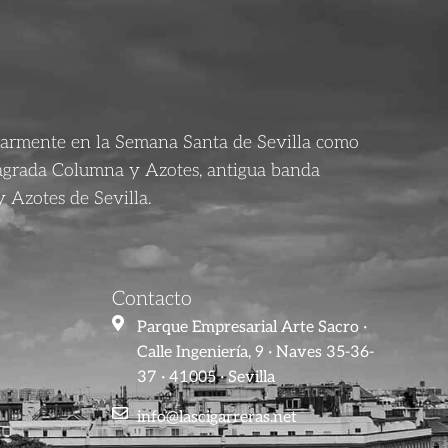
larmente en la Semana Santa de Sevilla como
agrada Columna y Azotes, antigua banda
 Azotes de Sevilla.
Contacto
Parque Empresarial Arte Sacro ·
Calle Ingeniería, 9 · Naves 35-36-
37 · 41005 · Sevilla
info@lascigarreras.net