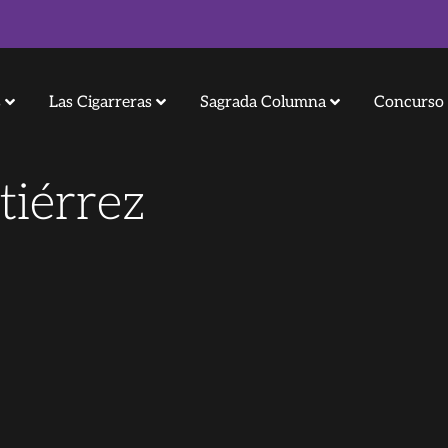
s
Las Cigarreras
Sagrada Columna
Concurso 
tiérrez