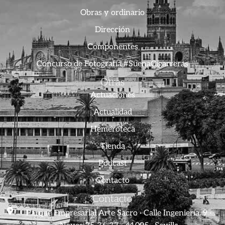
Obras y ordinario
Dirección
Componentes
Concurso de Fotografía #SuenaCigarreras
Otras
Actuaciones
Actualidad
Hemeroteca
Tienda
Podcast
Contacto
Contacto
Parque Empresarial Arte Sacro · Calle Ingeniería, 9 ·