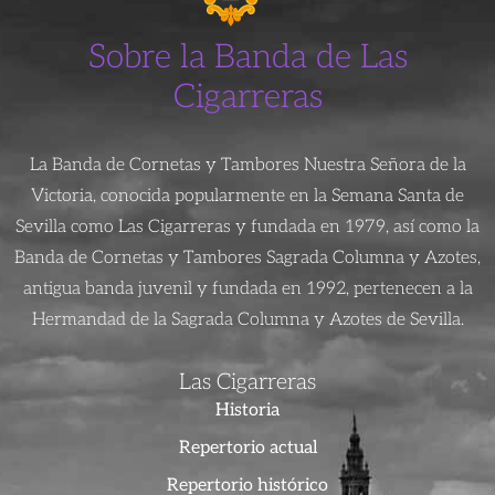
Sobre la Banda de Las
Cigarreras
La Banda de Cornetas y Tambores Nuestra Señora de la
Victoria, conocida popularmente en la Semana Santa de
Sevilla como Las Cigarreras y fundada en 1979, así como la
Banda de Cornetas y Tambores Sagrada Columna y Azotes,
antigua banda juvenil y fundada en 1992, pertenecen a la
Hermandad de la Sagrada Columna y Azotes de Sevilla.
Las Cigarreras
Historia
Repertorio actual
Repertorio histórico