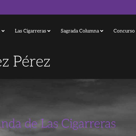
s
Las Cigarreras
Sagrada Columna
Concurso 
ez Pérez
anda de Las Cigarreras