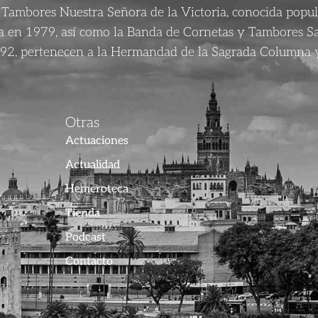
Tambores Nuestra Señora de la Victoria, conocida popu
da en 1979, así como la Banda de Cornetas y Tambores S
92, pertenecen a la Hermandad de la Sagrada Columna y
Otras
Actuaciones
Actualidad
Hemeroteca
Tienda
Podcast
Contacto