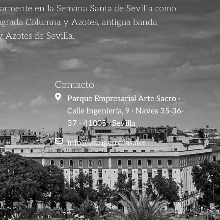
larmente en la Semana Santa de Sevilla como
agrada Columna y Azotes, antigua banda
 Azotes de Sevilla.
Contacto
Parque Empresarial Arte Sacro ·
Calle Ingeniería, 9 · Naves 35-36-
37 · 41005 · Sevilla
info@lascigarreras.net