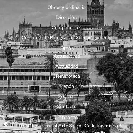
Obras y ordinario
Dirección
Componentes
Concurso de Fotografía #SuenaCigarreras
Otras
Actuaciones
Actualidad
Hemeroteca
Tienda
Podcast
Contacto
Contacto
Parque Empresarial Arte Sacro · Calle Ingeniería, 9 ·