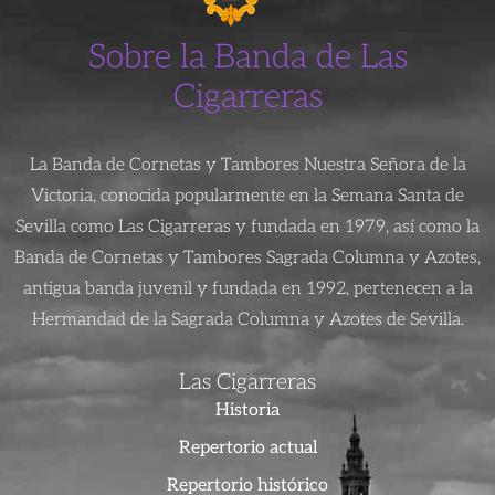
Sobre la Banda de Las
Cigarreras
La Banda de Cornetas y Tambores Nuestra Señora de la
Victoria, conocida popularmente en la Semana Santa de
Sevilla como Las Cigarreras y fundada en 1979, así como la
Banda de Cornetas y Tambores Sagrada Columna y Azotes,
antigua banda juvenil y fundada en 1992, pertenecen a la
Hermandad de la Sagrada Columna y Azotes de Sevilla.
Las Cigarreras
Historia
Repertorio actual
Repertorio histórico