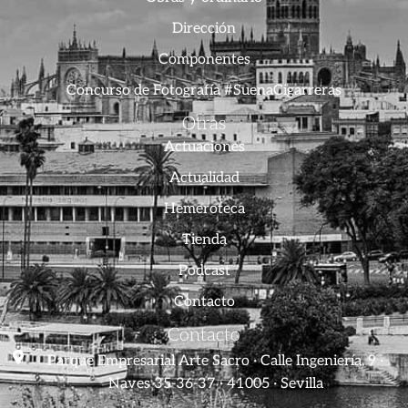
Dirección
Componentes
Concurso de Fotografía #SuenaCigarreras
Otras
Actuaciones
Actualidad
Hemeroteca
Tienda
Podcast
Contacto
Contacto
Parque Empresarial Arte Sacro · Calle Ingeniería, 9 ·
Naves 35-36-37 · 41005 · Sevilla