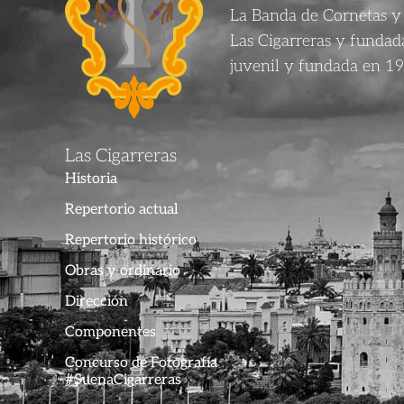
La Banda de Cornetas y 
Las Cigarreras y funda
juvenil y fundada en 19
Las Cigarreras
Historia
Repertorio actual
Repertorio histórico
Obras y ordinario
Dirección
Componentes
Concurso de Fotografía
#SuenaCigarreras