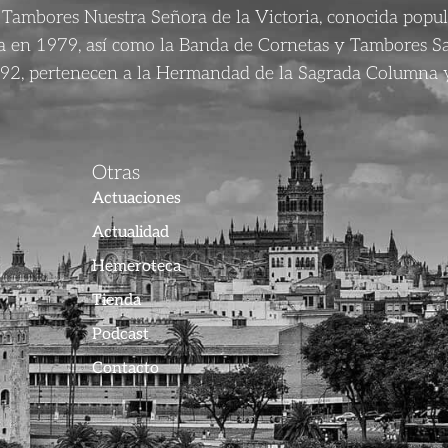
Tambores Nuestra Señora de la Victoria, conocida popu
da en 1979, así como la Banda de Cornetas y Tambores S
92, pertenecen a la Hermandad de la Sagrada Columna y
Otras
Actuaciones
Actualidad
Hemeroteca
Tienda
Podcast
Contacto