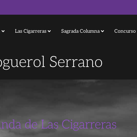
s
Las Cigarreras
Sagrada Columna
Concurso 
guerol Serrano
anda de Las Cigarreras