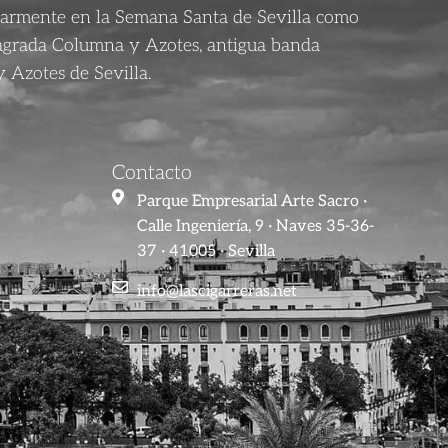
larmente en la Semana Santa de Sevilla como
agrada Columna y Azotes, antigua banda
 Azotes de Sevilla.
Contacto
Parque Empresarial Arte Sacro ·
Calle Ingeniería, 9 · Naves 35-36-
37 · 41005 · Sevilla
info@lascigarreras.net