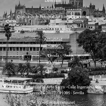
Dirección
Componentes
Concurso de Fotografía #SuenaCigarreras
Otras
Actuaciones
Actualidad
Hemeroteca
Tienda
Podcast
Contacto
Contacto
Parque Empresarial Arte Sacro · Calle Ingeniería, 9 ·
Naves 35-36-37 · 41005 · Sevilla
info@lascigarreras.net