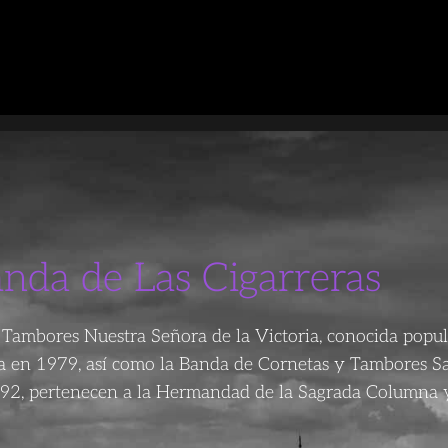
anda de Las Cigarreras
Tambores Nuestra Señora de la Victoria, conocida popu
da en 1979, así como la Banda de Cornetas y Tambores S
92, pertenecen a la Hermandad de la Sagrada Columna y