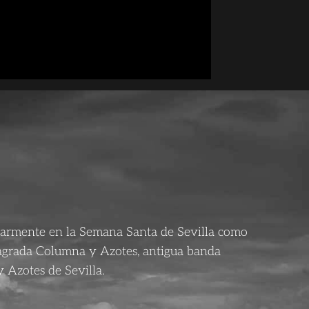
larmente en la Semana Santa de Sevilla como
agrada Columna y Azotes, antigua banda
 Azotes de Sevilla.