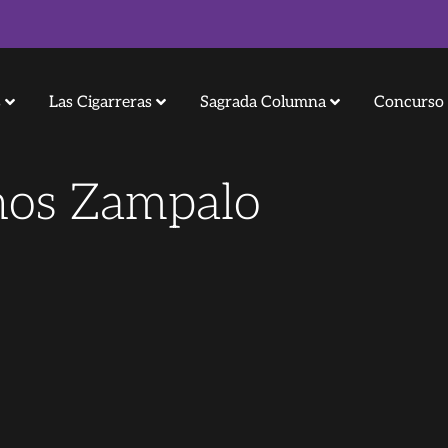
s
Las Cigarreras
Sagrada Columna
Concurso 
nos Zampalo