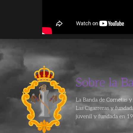
Sobre la B
La Banda de Cornetas y 
Las Cigarreras y funda
juvenil y fundada en 19