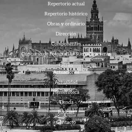
Repertorio actual
Repertorio histórico
Obras y ordinario
Dirección
Componentes
Concurso de Fotografía #SuenaCigarreras
Otras
Actuaciones
Actualidad
Hemeroteca
Tienda
Podcast
Contacto