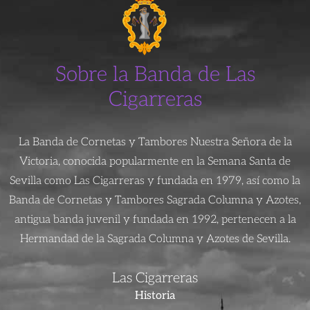
Sobre la Banda de Las
Cigarreras
La Banda de Cornetas y Tambores Nuestra Señora de la
Victoria, conocida popularmente en la Semana Santa de
Sevilla como Las Cigarreras y fundada en 1979, así como la
Banda de Cornetas y Tambores Sagrada Columna y Azotes,
antigua banda juvenil y fundada en 1992, pertenecen a la
Hermandad de la Sagrada Columna y Azotes de Sevilla.
Las Cigarreras
Historia