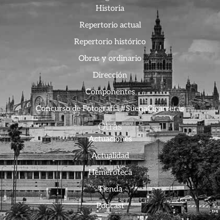
Historia
Repertorio actual
Repertorio histórico
Obras y ordinario
Dirección
Componentes
Concurso de Fotografía #SuenaCigarreras
Otras
Actuaciones
Actualidad
Hemeroteca
Tienda
Podcast