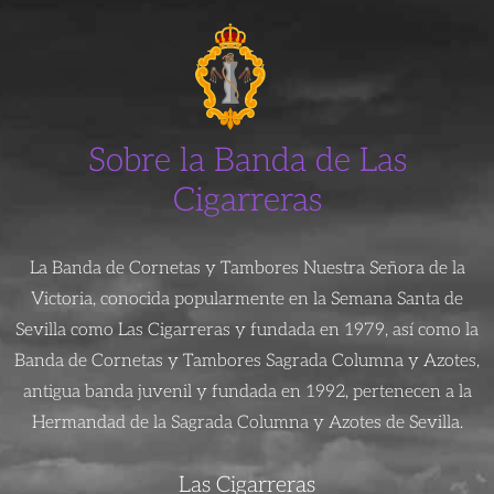
Sobre la Banda de Las
Cigarreras
La Banda de Cornetas y Tambores Nuestra Señora de la
Victoria, conocida popularmente en la Semana Santa de
Sevilla como Las Cigarreras y fundada en 1979, así como la
Banda de Cornetas y Tambores Sagrada Columna y Azotes,
antigua banda juvenil y fundada en 1992, pertenecen a la
Hermandad de la Sagrada Columna y Azotes de Sevilla.
Las Cigarreras