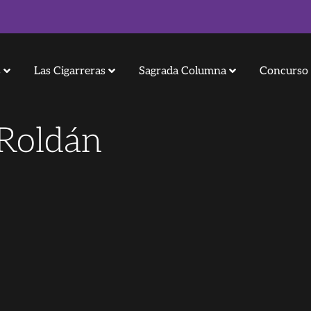
s
Las Cigarreras
Sagrada Columna
Concurso 
Roldán