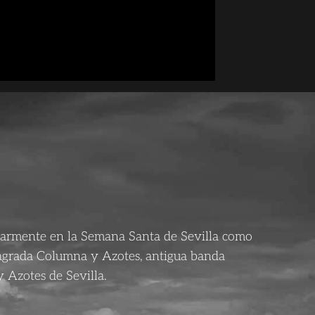
larmente en la Semana Santa de Sevilla como
agrada Columna y Azotes, antigua banda
 Azotes de Sevilla.