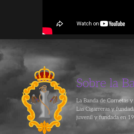
Sobre la B
La Banda de Cornetas y 
Las Cigarreras y funda
juvenil y fundada en 19