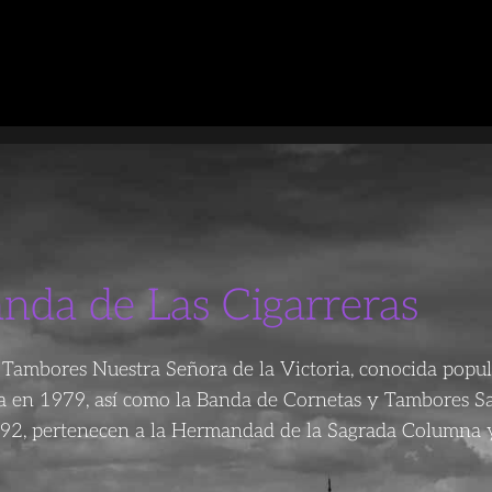
anda de Las Cigarreras
Tambores Nuestra Señora de la Victoria, conocida popu
da en 1979, así como la Banda de Cornetas y Tambores S
92, pertenecen a la Hermandad de la Sagrada Columna y