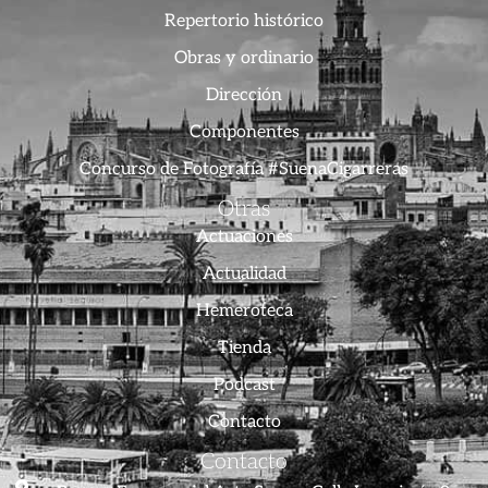
Repertorio histórico
Obras y ordinario
Dirección
Componentes
Concurso de Fotografía #SuenaCigarreras
Otras
Actuaciones
Actualidad
Hemeroteca
Tienda
Podcast
Contacto
Contacto