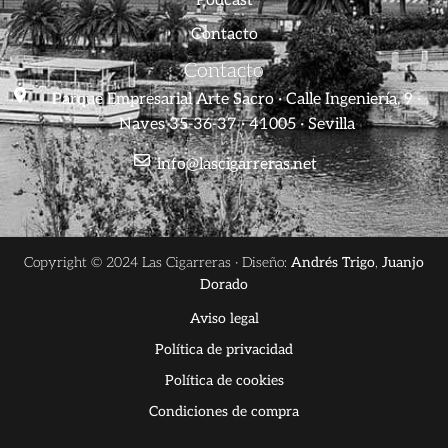
Podcast
Contacto
Contacto
Parque Empresarial Arte Sacro · Calle Ingeniería, 9 ·
Naves 35-36-37 · 41005 · Sevilla
info@lascigarreras.net
Copyright © 2024 Las Cigarreras · Diseño:
Andrés Trigo
,
Juanjo
Dorado
Aviso legal
Política de privacidad
Política de cookies
Condiciones de compra