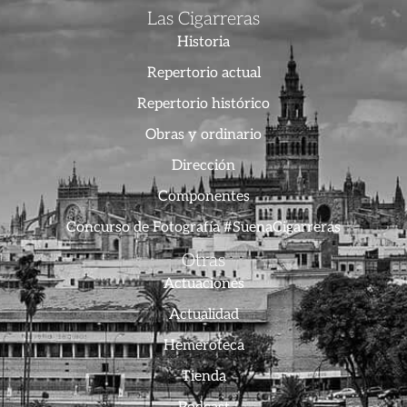
Las Cigarreras
Historia
Repertorio actual
Repertorio histórico
Obras y ordinario
Dirección
Componentes
Concurso de Fotografía #SuenaCigarreras
Otras
Actuaciones
Actualidad
Hemeroteca
Tienda