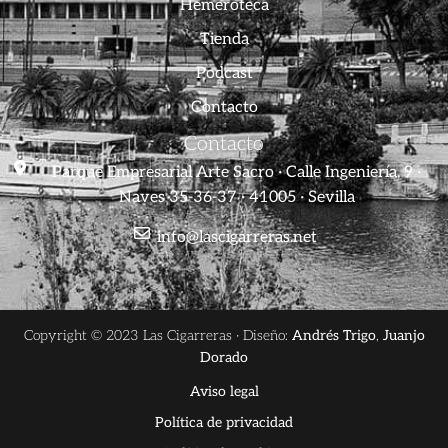
Hemeroteca
Tienda
Podcast
Contacto
Contacto
Parque Empresarial Arte Sacro · Calle Ingeniería, 9 ·
Naves 35-36-37 · 41005 · Sevilla
info@lascigarreras.net
Copyright © 2023 Las Cigarreras · Diseño:
Andrés Trigo
,
Juanjo
Dorado
Aviso legal
Política de privacidad