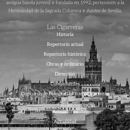
antigua banda juvenil y fundada en 1992, pertenecen a la
Hermandad de la Sagrada Columna y Azotes de Sevilla.
Las Cigarreras
Historia
Repertorio actual
Repertorio histórico
Obras y ordinario
Dirección
Componentes
Concurso de Fotografía #SuenaCigarreras
Otras
Actuaciones
Actualidad