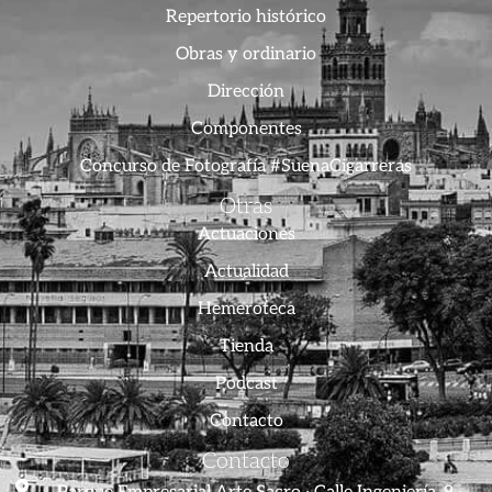
Repertorio histórico
Obras y ordinario
Dirección
Componentes
Concurso de Fotografía #SuenaCigarreras
Otras
Actuaciones
Actualidad
Hemeroteca
Tienda
Podcast
Contacto
Contacto