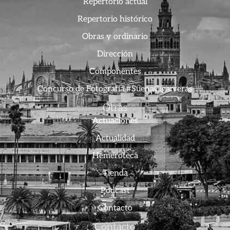
Repertorio actual
Repertorio histórico
Obras y ordinario
Dirección
Componentes
Concurso de Fotografía #SuenaCigarreras
Otras
Actuaciones
Actualidad
Hemeroteca
Tienda
Podcast
Contacto
Contacto