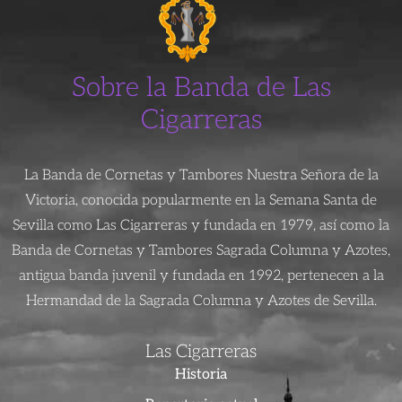
Sobre la Banda de Las
Cigarreras
La Banda de Cornetas y Tambores Nuestra Señora de la
Victoria, conocida popularmente en la Semana Santa de
Sevilla como Las Cigarreras y fundada en 1979, así como la
Banda de Cornetas y Tambores Sagrada Columna y Azotes,
antigua banda juvenil y fundada en 1992, pertenecen a la
Hermandad de la Sagrada Columna y Azotes de Sevilla.
Las Cigarreras
Historia