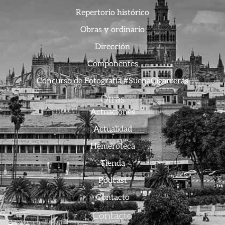
Repertorio histórico
Obras y ordinario
Dirección
Componentes
Concurso de Fotografía #SuenaCigarreras
Otras
Actuaciones
Actualidad
Hemeroteca
Tienda
Podcast
Contacto
Contacto