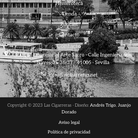
Hemeroteca
Tienda
Podcast
Contacto
Contacto
Parque Empresarial Arte Sacro · Calle Ingeniería, 9 ·
Naves 35-36-37 · 41005 · Sevilla
info@lascigarreras.net
Copyright © 2023 Las Cigarreras · Diseño:
Andrés Trigo
,
Juanjo
Dorado
Aviso legal
Política de privacidad