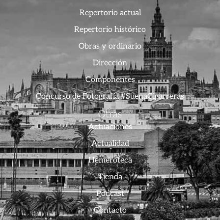
Repertorio actual
Repertorio histórico
Obras y ordinario
Dirección
Componentes
Concurso de Fotografía #SuenaCigarreras
Otras
Actuaciones
Actualidad
Hemeroteca
Tienda
Podcast
Contacto