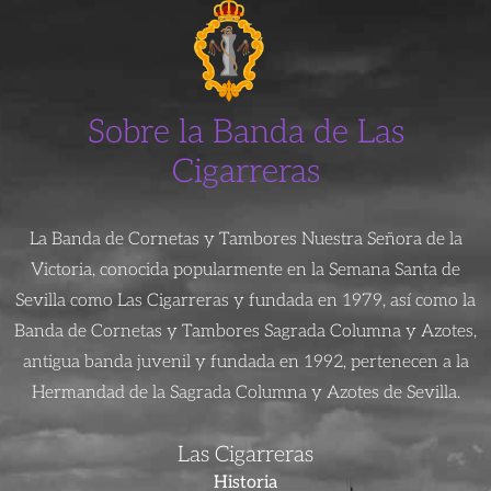
Sobre la Banda de Las
Cigarreras
La Banda de Cornetas y Tambores Nuestra Señora de la
Victoria, conocida popularmente en la Semana Santa de
Sevilla como Las Cigarreras y fundada en 1979, así como la
Banda de Cornetas y Tambores Sagrada Columna y Azotes,
antigua banda juvenil y fundada en 1992, pertenecen a la
Hermandad de la Sagrada Columna y Azotes de Sevilla.
Las Cigarreras
Historia