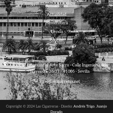
Actuaciones
Actualidad
Hemeroteca
Tienda
Podcast
Contacto
Contacto
Parque Empresarial Arte Sacro · Calle Ingeniería, 9 ·
Naves 35-36-37 · 41005 · Sevilla
info@lascigarreras.net
Copyright © 2024 Las Cigarreras · Diseño:
Andrés Trigo
,
Juanjo
Dorado