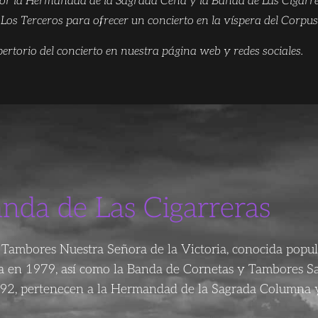
 por la Hermandad de la Sagrada Cena y la Banda de Las Cigarre
 Los Terceros para ofrecer un concierto en la víspera del Corpus
pertorio del concierto en nuestra página web y redes sociales.
anda de Las Cigarreras
Tambores Nuestra Señora de la Victoria, conocida popu
da en 1979, así como la Banda de Cornetas y Tambores S
92, pertenecen a la Hermandad de la Sagrada Columna y