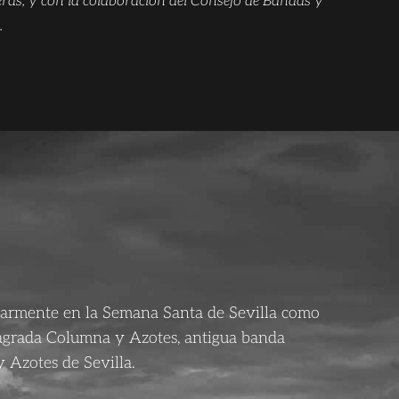
ras, y con la colaboración del Consejo de Bandas y
.
larmente en la Semana Santa de Sevilla como
agrada Columna y Azotes, antigua banda
 Azotes de Sevilla.