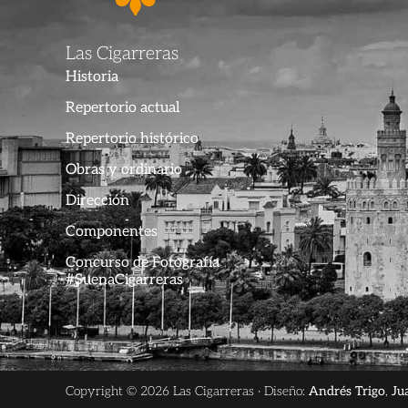
Las Cigarreras
Historia
Repertorio actual
Repertorio histórico
Obras y ordinario
Dirección
Componentes
Concurso de Fotografía
#SuenaCigarreras
Copyright © 2026 Las Cigarreras · Diseño:
Andrés Trigo
,
Ju