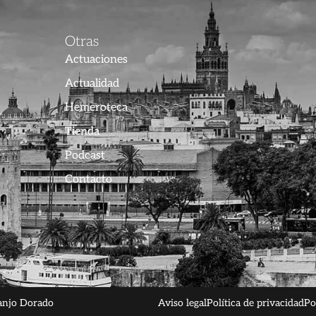
Otras
Actuaciones
Actualidad
Hemeroteca
Tienda
Podcast
Contacto
anjo Dorado
Aviso legal
Política de privacidad
Po