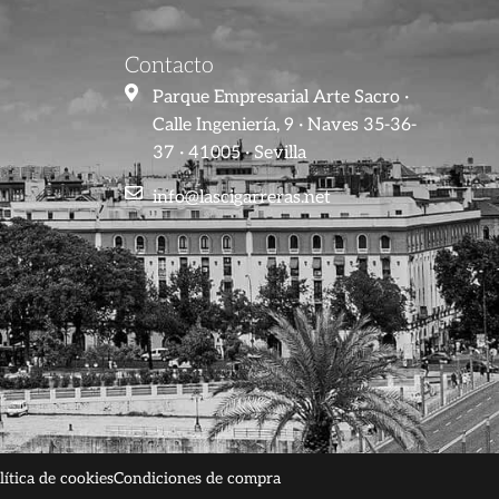
Contacto
Parque Empresarial Arte Sacro ·
Calle Ingeniería, 9 · Naves 35-36-
37 · 41005 · Sevilla
info@lascigarreras.net
lítica de cookies
Condiciones de compra