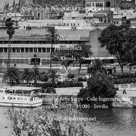
Concurso de Fotografía #SuenaCigarreras
Otras
Actuaciones
Actualidad
Hemeroteca
Tienda
Podcast
Contacto
Contacto
Parque Empresarial Arte Sacro · Calle Ingeniería, 9 ·
Naves 35-36-37 · 41005 · Sevilla
info@lascigarreras.net