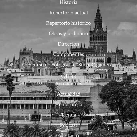
Historia
Repertorio actual
Repertorio histórico
Obras y ordinario
Dirección
Componentes
Concurso de Fotografía #SuenaCigarreras
Otras
Actuaciones
Actualidad
Hemeroteca
Tienda
Podcast
Contacto