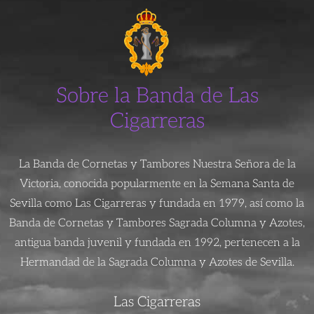
Sobre la Banda de Las
Cigarreras
La Banda de Cornetas y Tambores Nuestra Señora de la
Victoria, conocida popularmente en la Semana Santa de
Sevilla como Las Cigarreras y fundada en 1979, así como la
Banda de Cornetas y Tambores Sagrada Columna y Azotes,
antigua banda juvenil y fundada en 1992, pertenecen a la
Hermandad de la Sagrada Columna y Azotes de Sevilla.
Las Cigarreras