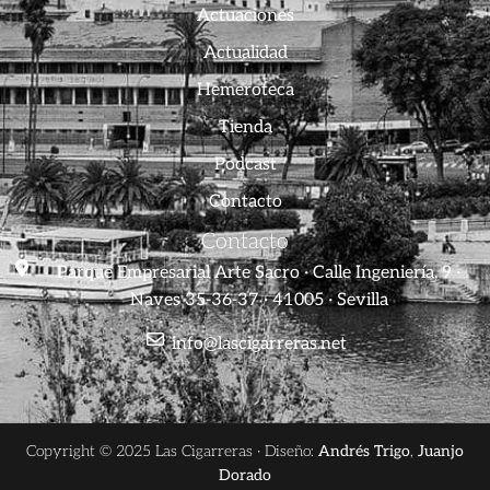
Actuaciones
Actualidad
Hemeroteca
Tienda
Podcast
Contacto
Contacto
Parque Empresarial Arte Sacro · Calle Ingeniería, 9 ·
Naves 35-36-37 · 41005 · Sevilla
info@lascigarreras.net
Copyright © 2025 Las Cigarreras · Diseño:
Andrés Trigo
,
Juanjo
Dorado