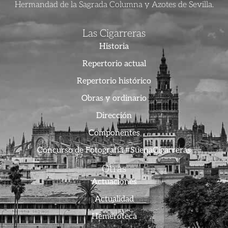
Hermandad de la Sagrada Columna y Azotes de Sevilla.
Las Cigarreras
Historia
Repertorio actual
Repertorio histórico
Obras y ordinario
Dirección
Componentes
Concurso de Fotografía #SuenaCigarreras
Otras
Actuaciones
Actualidad
Hemeroteca