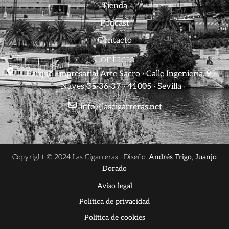
Tienda
Podcast
Contacto
Contacto
Parque Empresarial Arte Sacro · Calle Ingeniería, 9 ·
Naves 35-36-37 · 41005 · Sevilla
info@lascigarreras.net
Copyright © 2024 Las Cigarreras · Diseño:
Andrés Trigo
,
Juanjo
Dorado
Aviso legal
Política de privacidad
Política de cookies