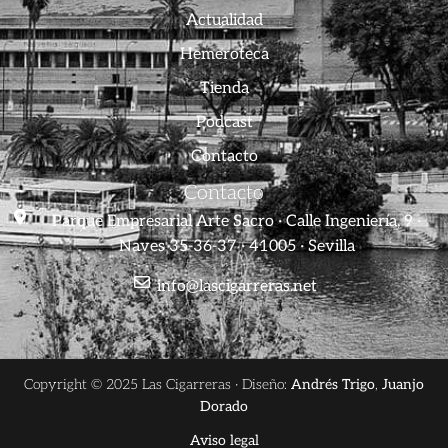
Actualidad
Hemeroteca
Tienda
Podcast
Contacto
Contacto
Parque Empresarial Arte Sacro · Calle Ingeniería, 9 ·
Naves 35-36-37 · 41005 · Sevilla
info@lascigarreras.net
Copyright © 2025 Las Cigarreras · Diseño:
Andrés Trigo
,
Juanjo
Dorado
Aviso legal