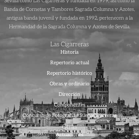
Sevilla como Las Cigarreras y fundada en 1979, así como la
Banda de Cornetas y Tambores Sagrada Columna y Azotes,
antigua banda juvenil y fundada en 1992, pertenecen a la
Hermandad de la Sagrada Columna y Azotes de Sevilla.
Las Cigarreras
Historia
Repertorio actual
Repertorio histórico
Obras y ordinario
Dirección
Componentes
Concurso de Fotografía #SuenaCigarreras
Otras
Actuaciones